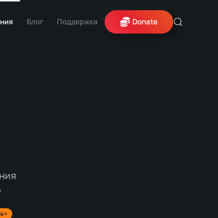
ния
Блог
Поддержка
Donate
ния
o
.4+