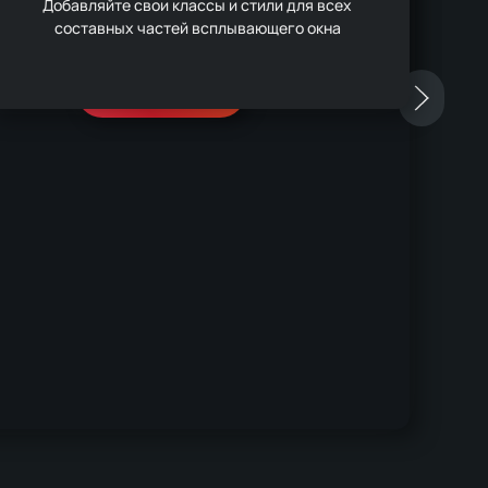
Добавляйте свои классы и стили для всех
составных частей всплывающего окна
Максимальная сумма 3000
₽
Поддержать
Отск
Ваши по
но се