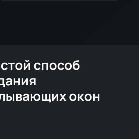
стой способ
дания
лывающих окон