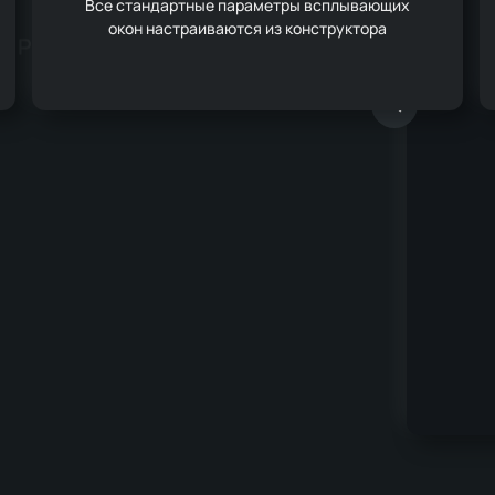
Все стандартные параметры всплывающих
окон настраиваются из конструктора
Рекомендуемые
Joomla!
4.4
YOOtheme Pro
4
PHP
8.2+
лений, поэтому после выпуска новой версии
равления вашего сайта Joomla!*
ючена!