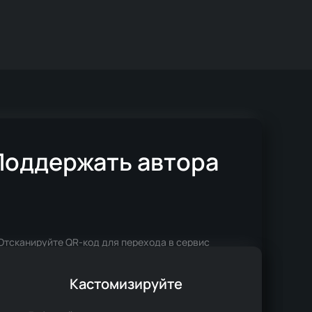
Поддержать автора
Отсканируйте QR-код для перехода в сервис
пожертвований CloudTips
Кастомизируйте
и пожертвования не облагаются налогом,
о сервис берет комиссию за свои услуги.