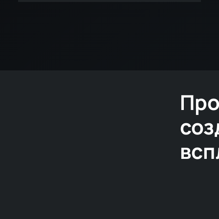
Про
соз
всп