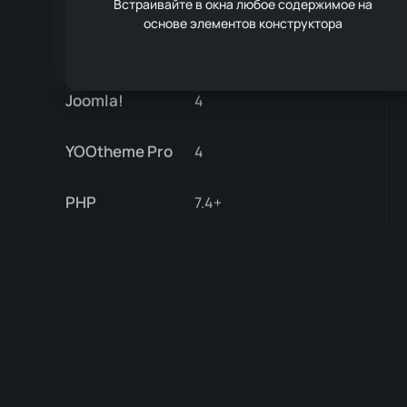
Встраивайте в окна любое содержимое на
основе элементов конструктора
Минимальные
Joomla!
4
YOOtheme Pro
4
PHP
7.4+
Все публикуемые расширения используют сервер обнов
информация о ней автоматически появится в панели уп
* Проверка новых версий расширений должна быть вкл